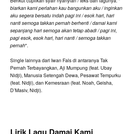
Berikut cuplikan syair nyanyian / teks dari lagunya: "
biarkan kami perlahan kau bangunkan aku / inginkan
aku segera bersatu indah pagi ini / esok hari, hari
nanti semoga takkan pernah berhenti / damai kami
sepanjang hari semoga akan tetap abadi / pagi ini,
pagi esok, esok hari, hari nanti / semoga takkan
pernah
".
Single lainnya dari Iwan Fals di antaranya Tak
Pernah Terbayangkan, Aji Mumpung (feat. Ubay
Nidji), Manusia Setengah Dewa, Pesawat Tempurku
(feat. Nidji), dan Kemesraan (feat. Noah, Geisha,
D’Masiv, Nidji).
Lirik Lagu Damai Kami