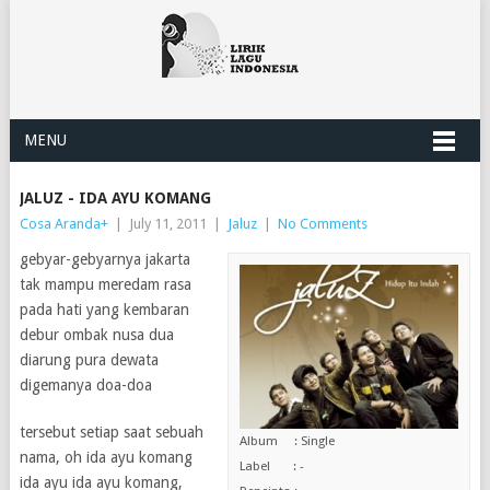
MENU
JALUZ - IDA AYU KOMANG
Cosa Aranda
+
|
July 11, 2011
|
Jaluz
|
No Comments
gebyar-gebyarnya jakarta
tak mampu meredam rasa
pada hati yang kembaran
debur ombak nusa dua
diarung pura dewata
digemanya doa-doa
tersebut setiap saat sebuah
Album : Single
nama, oh ida ayu komang
Label : -
ida ayu ida ayu komang,