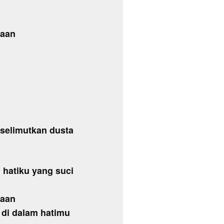
saan
rselimutkan dusta
n hatiku yang suci
saan
di dalam hatimu