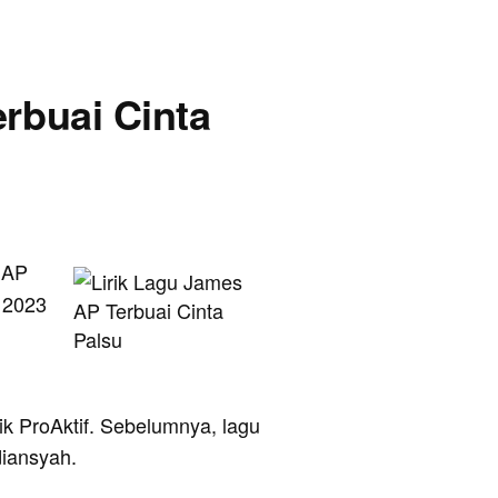
erbuai Cinta
 AP
t 2023
sik ProAktif. Sebelumnya, lagu
diansyah.