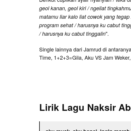
geol kanan, geol kiri / ngeliat tingka
matamu liar kalo liat cowok yang tegap
program sehat / harusnya ku cabut tingg
".
/ harusnya ku cabut tinggalin
Single lainnya dari Jamrud di antaran
Time, 1+2+3=Gila, Aku VS Jam Weker, 
Lirik Lagu Naksir Ab