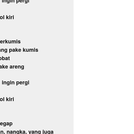
 ingin pergi
ol kiri
berkumis
yang pake kumis
obat
pake areng
 ingin pergi
ol kiri
tegap
n, nangka, yang juga