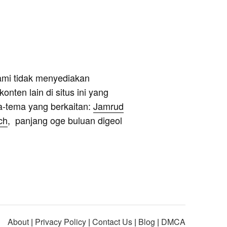
ami tidak menyediakan
onten lain di situs ini yang
a-tema yang berkaitan:
Jamrud
ch
, panjang oge buluan digeol
About
|
Privacy Policy
|
Contact Us
|
Blog
|
DMCA