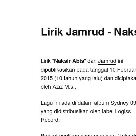
Lirik Jamrud - Nak
Lirik "
" dari
Jamrud
ini
Naksir Abis
dipublikasikan pada tanggal 10 Februar
2015 (10 tahun yang lalu) dan diciptak
oleh Aziz M.s..
Lagu ini ada di dalam album Sydney 0
yang didistribusikan oleh label Logiss
Record.
Berikut cuplikan syair nyanyian / teks d