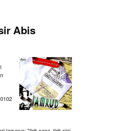
sir Abis
i
an
90102
ari lagunya: "
lirik sana, lirik sini,