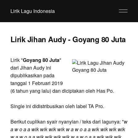
Lirik Lagu Indonesia
Lirik Jihan Audy - Goyang 80 Juta
Lirik "
Goyang 80 Juta
"
dari Jihan Audy ini
dipublikasikan pada
tanggal 1 Februari 2019
(6 tahun yang lalu) dan diciptakan oleh Has Po.
Single ini didistribusikan oleh label TA Pro.
Berikut cuplikan syair nyanyian / teks dari lagunya: "
w
a w o a a wik wik wik wik w a w o a a wik wik wik wik
w a w o a a wik wik wik wik w a w o a a wik wik wik