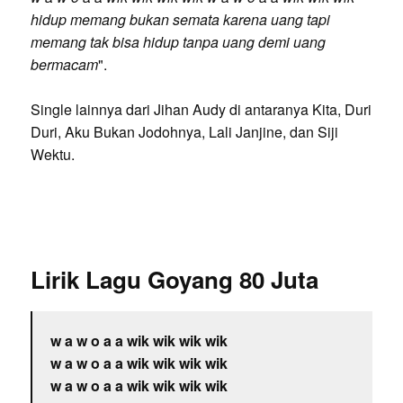
hidup memang bukan semata karena uang tapi
memang tak bisa hidup tanpa uang demi uang
bermacam
".
Single lainnya dari Jihan Audy di antaranya Kita, Duri
Duri, Aku Bukan Jodohnya, Lali Janjine, dan Siji
Wektu.
Lirik Lagu Goyang 80 Juta
w a w o a a wik wik wik wik
w a w o a a wik wik wik wik
w a w o a a wik wik wik wik