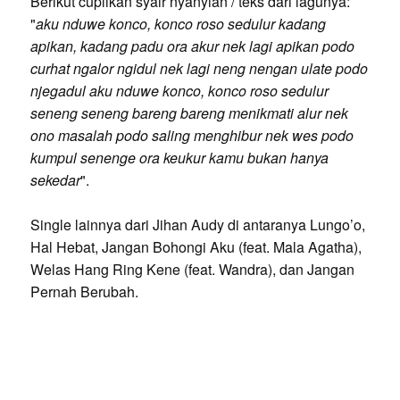
Berikut cuplikan syair nyanyian / teks dari lagunya:
"
aku nduwe konco, konco roso sedulur kadang
apikan, kadang padu ora akur nek lagi apikan podo
curhat ngalor ngidul nek lagi neng nengan ulate podo
njegadul aku nduwe konco, konco roso sedulur
seneng seneng bareng bareng menikmati alur nek
ono masalah podo saling menghibur nek wes podo
kumpul senenge ora keukur kamu bukan hanya
sekedar
".
Single lainnya dari Jihan Audy di antaranya Lungo’o,
Hal Hebat, Jangan Bohongi Aku (feat. Mala Agatha),
Welas Hang Ring Kene (feat. Wandra), dan Jangan
Pernah Berubah.