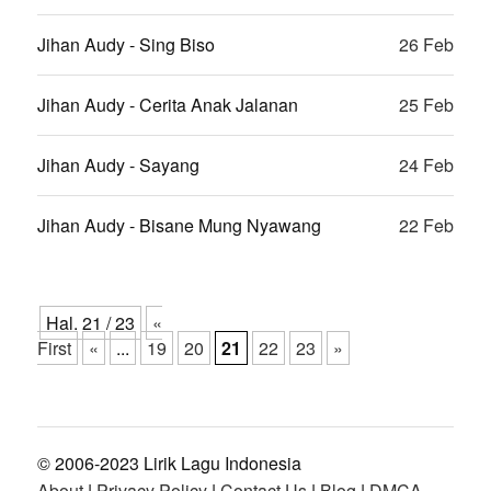
Jihan Audy - Sing Biso
26 Feb
Jihan Audy - Cerita Anak Jalanan
25 Feb
Jihan Audy - Sayang
24 Feb
Jihan Audy - Bisane Mung Nyawang
22 Feb
Hal. 21 / 23
«
First
«
...
19
20
21
22
23
»
© 2006-2023 Lirik Lagu Indonesia
About
|
Privacy Policy
|
Contact Us
|
Blog
|
DMCA