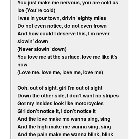
You just make me nervous, you are cold as
ice (You’re cold)
I was in your town, drivin’ eighty miles
Do not even notice, do not even frown
And how could I deserve this, I’m never
slowin’ down
(Never slowin’ down)
You love me at the surface, love me like it’s
now
(Love me, love me, love me, love me)
Ooh, out of sight, girl I’m out of sight
Down the other side, I don’t want no stripes
Got my insides look like motorcycles
Girl don’t notice it, I don’t notice it
And the love make me wanna sing, sing
And the high make me wanna sing, sing
And the pain make me wanna blink, blink