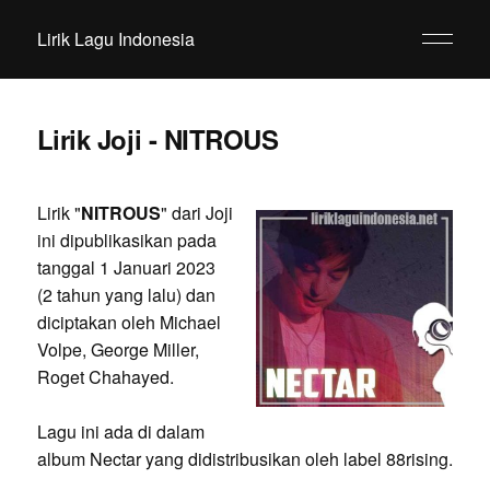
Lirik Lagu Indonesia
Lirik Joji - NITROUS
Lirik "
NITROUS
" dari Joji
ini dipublikasikan pada
tanggal 1 Januari 2023
(2 tahun yang lalu) dan
diciptakan oleh Michael
Volpe, George Miller,
Roget Chahayed.
Lagu ini ada di dalam
album Nectar yang didistribusikan oleh label 88rising.