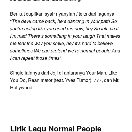
Berikut cuplikan syair nyanyian / teks dari lagunya:
"
The devil came back, he’s dancing in your path So
you’re acting like you need me now, hey So tell me if
I’m mad There’s something in your laugh That makes
me fear the way you smile, hey It’s hard to believe
sometimes We can pretend we’re normal people And
I can repeat those times
".
Single lainnya dari Joji di antaranya Your Man, Like
You Do, Reanimator (feat. Yves Tumor), 777, dan Mr.
Hollywood.
Lirik Lagu Normal People