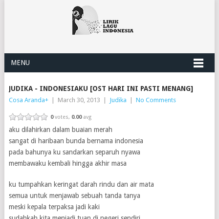
MENU
JUDIKA - INDONESIAKU [OST HARI INI PASTI MENANG]
Cosa Aranda
+
|
March 30, 2013
|
Judika
|
No Comments
0
votes,
0.00
avg
aku dilahirkan dalam buaian merah
sangat di haribaan bunda bernama indonesia
pada bahunya ku sandarkan separuh nyawa
membawaku kembali hingga akhir masa
ku tumpahkan keringat darah rindu dan air mata
semua untuk menjawab sebuah tanda tanya
meski kepala terpaksa jadi kaki
sudahkah kita menjadi tuan di negeri sendiri