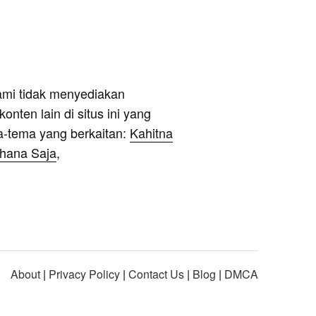
ami tidak menyediakan
onten lain di situs ini yang
a-tema yang berkaitan:
Kahitna
rhana Saja
,
About
|
Privacy Policy
|
Contact Us
|
Blog
|
DMCA