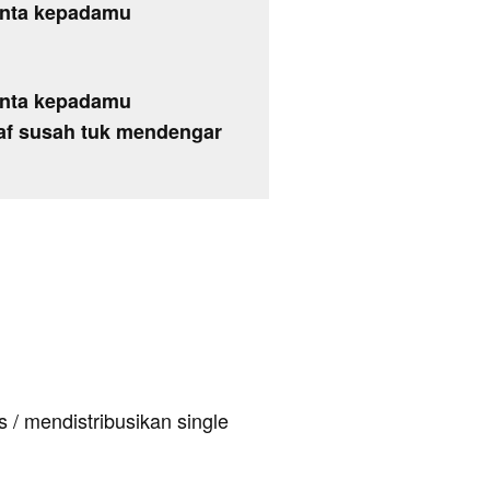
inta kepadamu
inta kepadamu
af susah tuk mendengar
 / mendistribusikan single