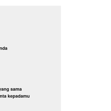
anda
 yang sama
inta kepadamu