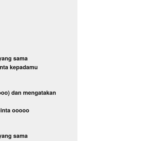
 yang sama
inta kepadamu
ooo) dan mengatakan
 cinta ooooo
 yang sama