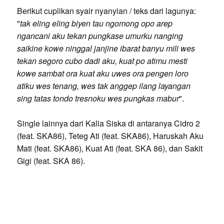
Berikut cuplikan syair nyanyian / teks dari lagunya:
"
tak eling eling biyen tau ngomong opo arep
ngancani aku tekan pungkase umurku nanging
saikine kowe ninggal janjine ibarat banyu mili wes
tekan segoro cubo dadi aku, kuat po atimu mesti
kowe sambat ora kuat aku uwes ora pengen loro
atiku wes tenang, wes tak anggep ilang layangan
sing tatas tondo tresnoku wes pungkas mabur
".
Single lainnya dari Kalia Siska di antaranya Cidro 2
(feat. SKA86), Teteg Ati (feat. SKA86), Haruskah Aku
Mati (feat. SKA86), Kuat Ati (feat. SKA 86), dan Sakit
Gigi (feat. SKA 86).