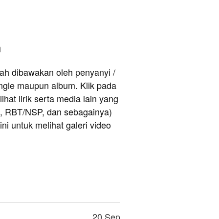
h
rnah dibawakan oleh penyanyi /
ingle maupun album. Klik pada
hat lirik serta media lain yang
e, RBT/NSP, dan sebagainya)
ni untuk melihat galeri video
20 Sep