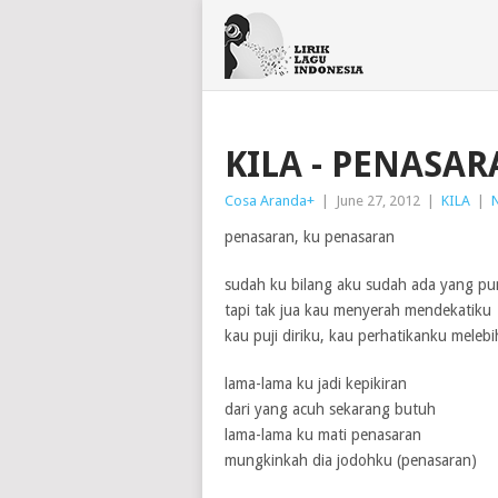
KILA - PENASA
Cosa Aranda
+
|
June 27, 2012
|
KILA
|
penasaran, ku penasaran
sudah ku bilang aku sudah ada yang p
tapi tak jua kau menyerah mendekatiku
kau puji diriku, kau perhatikanku melebi
lama-lama ku jadi kepikiran
dari yang acuh sekarang butuh
lama-lama ku mati penasaran
mungkinkah dia jodohku (penasaran)