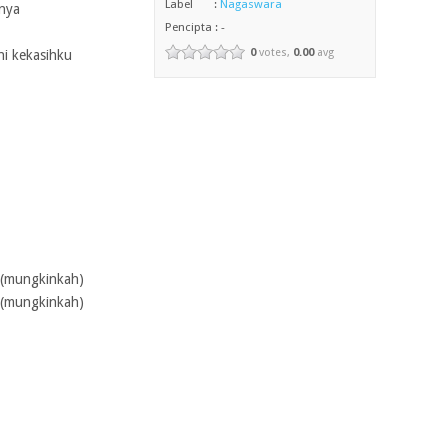
Label :
Nagaswara
unya
Pencipta : -
0
votes,
0.00
avg
hi kekasihku
(mungkinkah)
(mungkinkah)