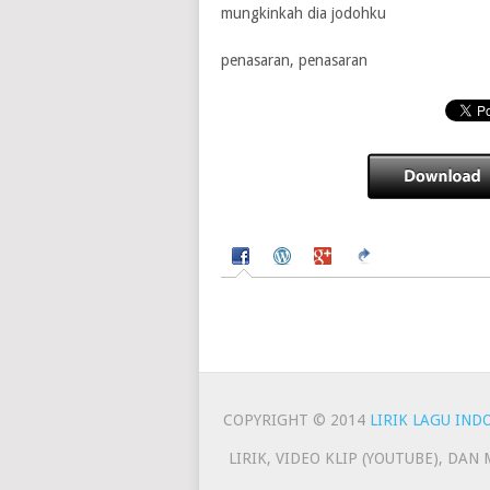
mungkinkah dia jodohku
penasaran, penasaran
COPYRIGHT © 2014
LIRIK LAGU IND
LIRIK, VIDEO KLIP (YOUTUBE), DA