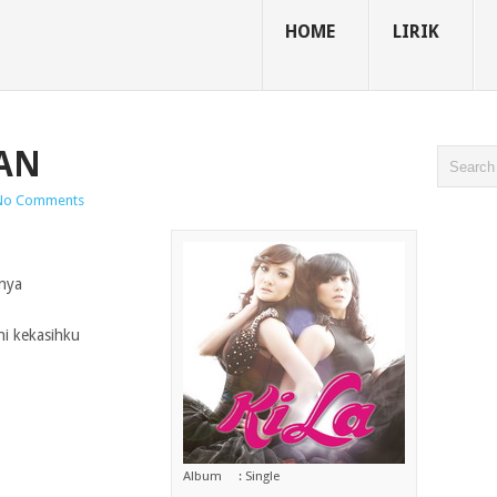
HOME
LIRIK
RAN
No Comments
unya
hi kekasihku
Album : Single