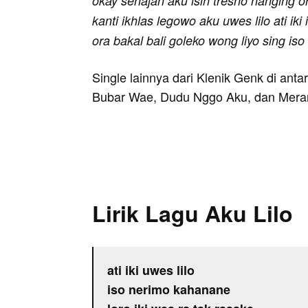
okay senajan aku isih tresno nanging 
kanti ikhlas legowo aku uwes lilo ati ik
ora bakal bali goleko wong liyo sing is
Single lainnya dari Klenik Genk di ant
Bubar Wae, Dudu Nggo Aku, dan Meran
Lirik Lagu Aku Lilo
ati iki uwes lilo
iso nerimo kahanane