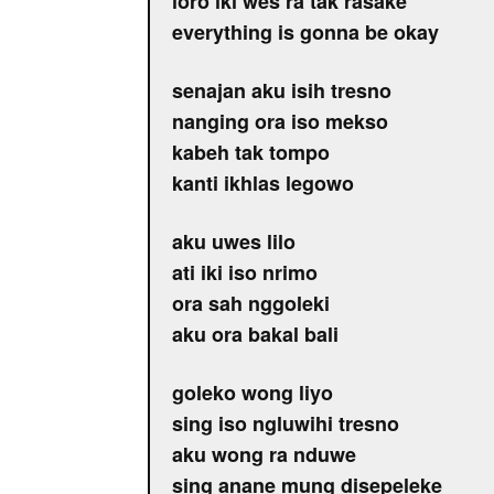
loro iki wes ra tak rasake
everything is gonna be okay
senajan aku isih tresno
nanging ora iso mekso
kabeh tak tompo
kanti ikhlas legowo
aku uwes lilo
ati iki iso nrimo
ora sah nggoleki
aku ora bakal bali
goleko wong liyo
sing iso ngluwihi tresno
aku wong ra nduwe
sing anane mung disepeleke