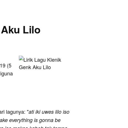
 Aku Lilo
19 (5
diguna
ari lagunya: "
ati iki uwes lilo iso
sake everything is gonna be