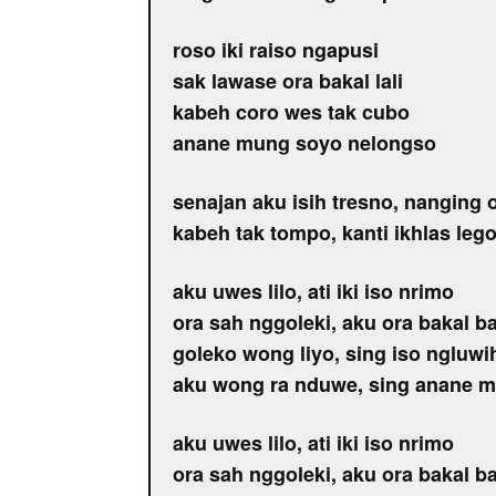
roso iki raiso ngapusi
sak lawase ora bakal lali
kabeh coro wes tak cubo
anane mung soyo nelongso
senajan aku isih tresno, nanging 
kabeh tak tompo, kanti ikhlas leg
aku uwes lilo, ati iki iso nrimo
ora sah nggoleki, aku ora bakal ba
goleko wong liyo, sing iso ngluwi
aku wong ra nduwe, sing anane m
aku uwes lilo, ati iki iso nrimo
ora sah nggoleki, aku ora bakal ba