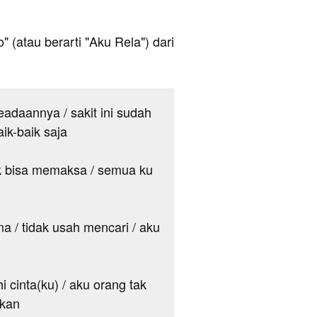
o" (atau berarti "Aku Rela") dari
keadaannya / sakit ini sudah
ik-baik saja
ak bisa memaksa / semua ku
ma / tidak usah mencari / aku
i cinta(ku) / aku orang tak
ekan