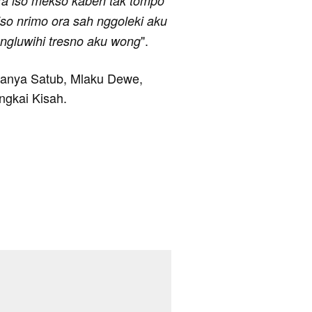
ora iso mekso kabeh tak tompo
i iso nrimo ora sah nggoleki aku
".
o ngluwihi tresno aku wong
aranya Satub, Mlaku Dewe,
gkai Kisah.