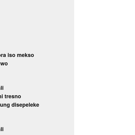
ora iso mekso
owo
li
hi tresno
ung disepeleke
li