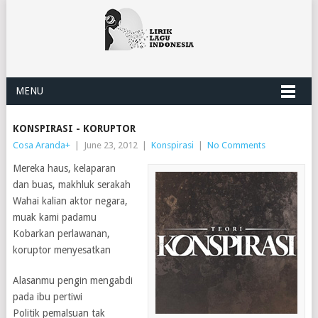
MENU
KONSPIRASI - KORUPTOR
Cosa Aranda
+
|
June 23, 2012
|
Konspirasi
|
No Comments
Mereka haus, kelaparan
dan buas, makhluk serakah
Wahai kalian aktor negara,
muak kami padamu
Kobarkan perlawanan,
koruptor menyesatkan
Alasanmu pengin mengabdi
pada ibu pertiwi
Politik pemalsuan tak