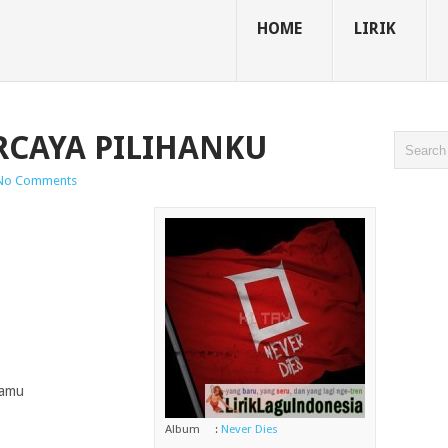
HOME
LIRIK
ERCAYA PILIHANKU
No Comments
kamu
Album :
Never Dies