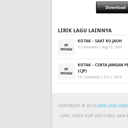
LIRIK LAGU LAINNYA
KOTAK - SAAT KU JAUH
9 Comments
|
Aug 19, 2005
KOTAK - CINTA JANGAN P
(CJP)
10 Comments
|
Oct 2, 2010
COPYRIGHT © 2014
LIRIK LAGU IND
LIRIK, VIDEO KLIP (YOUTUBE), DA