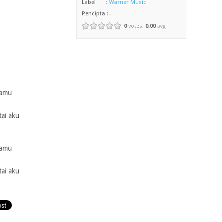
Label :
Warner Music
Pencipta : -
0
votes,
0.00
avg
kamu
tai aku
kamu
tai aku