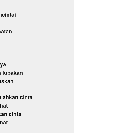
ncintai
hatan
a
nya
n lupakan
askan
alahkan cinta
ahat
kan cinta
ahat