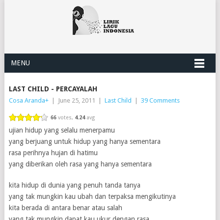
MENU
LAST CHILD - PERCAYALAH
Cosa Aranda
+
|
June 25, 2011
|
Last Child
|
39 Comments
66
votes,
4.24
avg
ujian hidup yang selalu menerpamu
yang berjuang untuk hidup yang hanya sementara
rasa perihnya hujan di hatimu
yang diberikan oleh rasa yang hanya sementara
kita hidup di dunia yang penuh tanda tanya
yang tak mungkin kau ubah dan terpaksa mengikutinya
kita berada di antara benar atau salah
yang tak mungkin dapat kau ukur dengan rasa