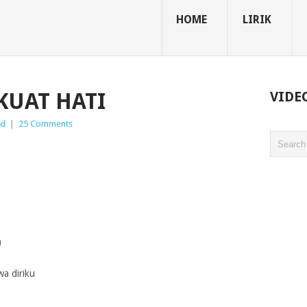
HOME
LIRIK
EKUAT HATI
VIDE
ld
|
25 Comments
a
a diriku