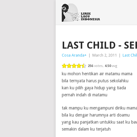
LAST CHILD - S
Cosa Aranda
+
|
March 2, 2011
|
Last Chi
256
votes,
4.50
avg
ku mohon hentikan air matamu mama
bila ternyata harus putus sekolahku
kan ku pilih gaya hidup yang tiada
pernah indah di matamu
tak mampu ku mengampuni diriku mam
bila ku dengar harumnya arti doamu
yang kau panjatkan untukku saat ku baw
semakin dalam ku terjatuh