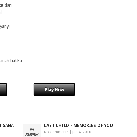
it dari
li
yanyi
emah hatiku
I SANA
LAST CHILD - MEMORIES OF YOU
No Comments
|
Jan 4, 2010