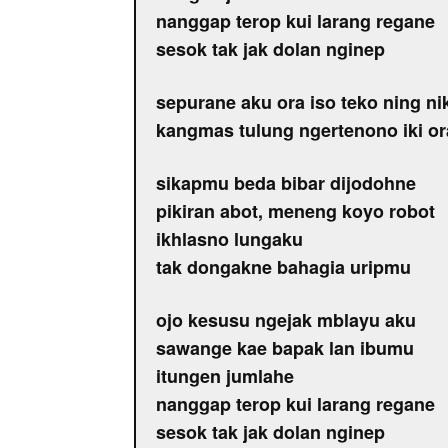
nanggap terop kui larang regane
sesok tak jak dolan nginep
sepurane aku ora iso teko ning n
kangmas tulung ngertenono iki or
sikapmu beda bibar dijodohne
pikiran abot, meneng koyo robot
ikhlasno lungaku
tak dongakne bahagia uripmu
ojo kesusu ngejak mblayu aku
sawange kae bapak lan ibumu
itungen jumlahe
nanggap terop kui larang regane
sesok tak jak dolan nginep