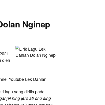
 Dolan Nginep
i
 2021
i oleh
hannel Youtube Lek Dahlan.
ri lagu yang dirilis pada
anjel ning jero ati ono sing
ng sebates kok woco ora kok