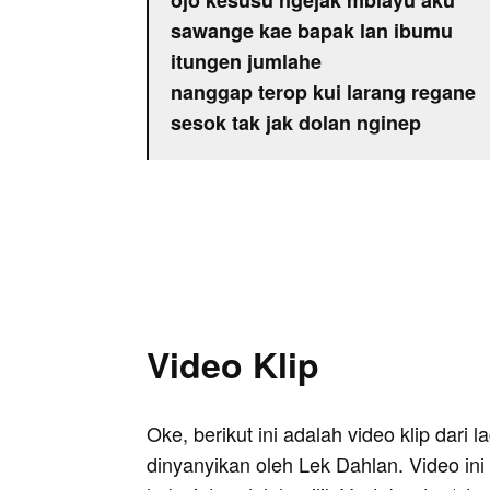
ojo kesusu ngejak mblayu aku
sawange kae bapak lan ibumu
itungen jumlahe
nanggap terop kui larang regane
sesok tak jak dolan nginep
Video Klip
Oke, berikut ini adalah video klip dari
dinyanyikan oleh Lek Dahlan. Video ini