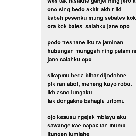
wes tak rasakne ganjel ning jero a
ono sing bedo akhir akhir iki
kabeh pesenku mung sebates ko
ora kok bales, salahku jane opo
podo tresnane iku ra jaminan
hubungan munggah ning pelamin
jane salahku opo
sikapmu beda bibar dijodohne
pikiran abot, meneng koyo robot
ikhlasno lungaku
tak dongakne bahagia uripmu
ojo kesusu ngejak mblayu aku
sawange kae bapak lan ibumu
itungen jumlahe