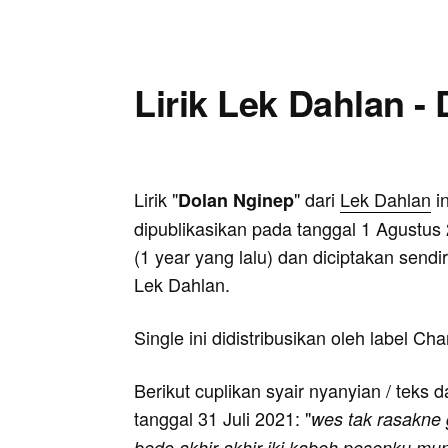
Lirik Lek Dahlan -
Lirik "
" dari
Lek Dahlan
in
Dolan Nginep
dipublikasikan pada tanggal 1 Agustus
(1 year yang lalu) dan diciptakan sendir
Lek Dahlan.
Single ini didistribusikan oleh label C
Berikut cuplikan syair nyanyian / teks da
tanggal 31 Juli 2021: "
wes tak rasakne g
bedo akhir akhir iki kabeh pesenku mu