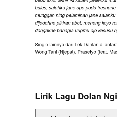
bales, salahku jane opo podo tresnane
munggah ning pelaminan jane salahku 
dijodohne pikiran abot, meneng koyo ro
dongakne bahagia uripmu ojo kesusu n
Single lainnya dari Lek Dahlan di anta
Wong Tani (Njepat), Prasetyo (feat. Ma
Lirik Lagu Dolan Ng