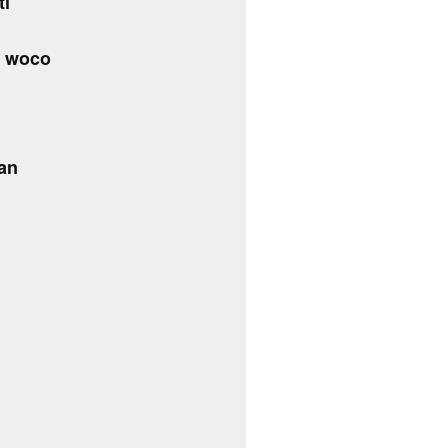
ti
k woco
an