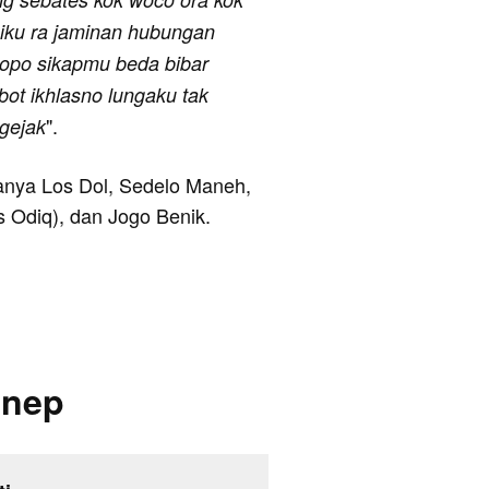
 iku ra jaminan hubungan
opo sikapmu beda bibar
bot ikhlasno lungaku tak
".
gejak
ranya Los Dol, Sedelo Maneh,
s Odiq), dan Jogo Benik.
inep