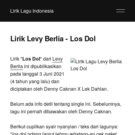
Lirik Lagu Indonesia
Lirik Levy Berlia - Los Dol
Lirik "
Los Dol
" dari
Levy
Berlia
ini dipublikasikan
pada tanggal 3 Juni 2021
(4 tahun yang lalu) dan
diciptakan oleh Denny Caknan X Lek Dahlan.
Belum ada info detil tentang single ini. Sebelumnya,
lagu ini pernah dibawakan oleh Denny Caknan.
Berikut cuplikan syair nyanyian / teks dari lagunya:
"
los dol ndang lanjut lehmu whatapp-an cek paket