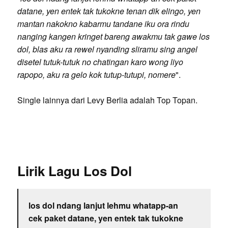
datane, yen entek tak tukokne tenan dik elingo, yen
mantan nakokno kabarmu tandane iku ora rindu
nanging kangen kringet bareng awakmu tak gawe los
dol, blas aku ra rewel nyanding sliramu sing angel
disetel tutuk-tutuk no chatingan karo wong liyo
rapopo, aku ra gelo kok tutup-tutupi, nomere
".
Single lainnya dari Levy Berlia adalah Top Topan.
Lirik Lagu Los Dol
los dol ndang lanjut lehmu whatapp-an
cek paket datane, yen entek tak tukokne