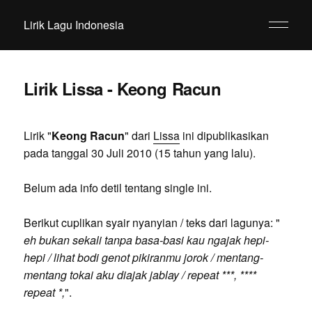
Lirik Lagu Indonesia
Lirik Lissa - Keong Racun
Lirik "
Keong Racun
" dari
Lissa
ini dipublikasikan
pada tanggal 30 Juli 2010 (15 tahun yang lalu).
Belum ada info detil tentang single ini.
Berikut cuplikan syair nyanyian / teks dari lagunya: "
eh bukan sekali tanpa basa-basi kau ngajak hepi-
hepi / lihat bodi genot pikiranmu jorok / mentang-
mentang tokai aku diajak jablay / repeat ***, ****
repeat *,
".