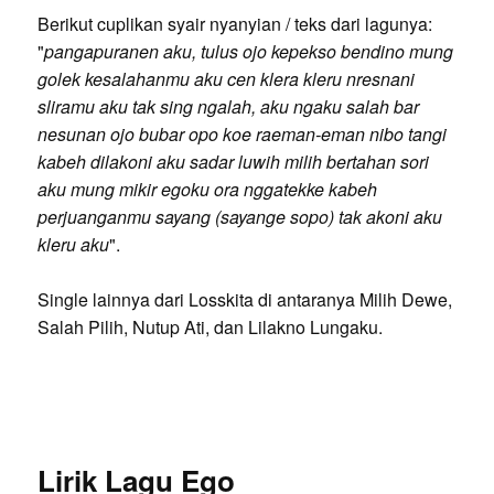
Berikut cuplikan syair nyanyian / teks dari lagunya:
"
pangapuranen aku, tulus ojo kepekso bendino mung
golek kesalahanmu aku cen klera kleru nresnani
sliramu aku tak sing ngalah, aku ngaku salah bar
nesunan ojo bubar opo koe raeman-eman nibo tangi
kabeh dilakoni aku sadar luwih milih bertahan sori
aku mung mikir egoku ora nggatekke kabeh
perjuanganmu sayang (sayange sopo) tak akoni aku
kleru aku
".
Single lainnya dari Losskita di antaranya Milih Dewe,
Salah Pilih, Nutup Ati, dan Lilakno Lungaku.
Lirik Lagu Ego