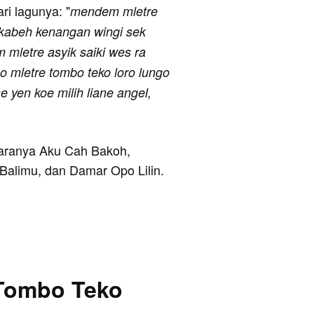
ari lagunya: "
mendem mletre
 kabeh kenangan wingi sek
mletre asyik saiki wes ra
o mletre tombo teko loro lungo
ne yen koe milih liane angel,
ntaranya Aku Cah Bakoh,
alimu, dan Damar Opo Lilin.
(Tombo Teko