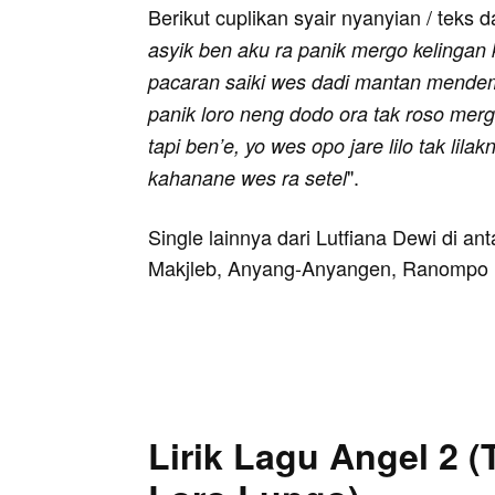
Berikut cuplikan syair nyanyian / teks d
asyik ben aku ra panik mergo kelingan
pacaran saiki wes dadi mantan mendem 
panik loro neng dodo ora tak roso merg
tapi ben’e, yo wes opo jare lilo tak lilak
".
kahanane wes ra setel
Single lainnya dari Lutfiana Dewi di a
Makjleb, Anyang-Anyangen, Ranompo B
Lirik Lagu Angel 2 