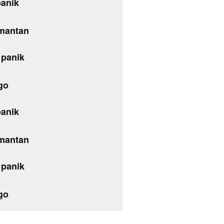
panik
 mantan
 panik
go
panik
 mantan
 panik
go