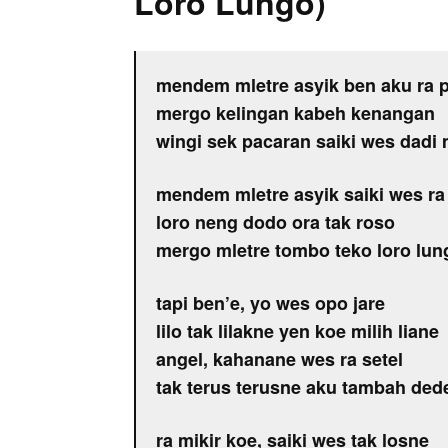
Loro Lungo)
mendem mletre asyik ben aku ra 
mergo kelingan kabeh kenangan
wingi sek pacaran saiki wes dadi
mendem mletre asyik saiki wes ra
loro neng dodo ora tak roso
mergo mletre tombo teko loro lun
tapi ben’e, yo wes opo jare
lilo tak lilakne yen koe milih liane
angel, kahanane wes ra setel
tak terus terusne aku tambah dede
ra mikir koe, saiki wes tak losne