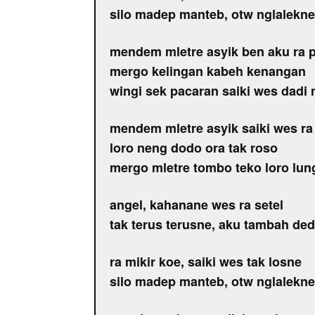
silo madep manteb, otw nglalekne
mendem mletre asyik ben aku ra 
mergo kelingan kabeh kenangan
wingi sek pacaran saiki wes dadi
mendem mletre asyik saiki wes ra
loro neng dodo ora tak roso
mergo mletre tombo teko loro lun
angel, kahanane wes ra setel
tak terus terusne, aku tambah ded
ra mikir koe, saiki wes tak losne
silo madep manteb, otw nglalekne