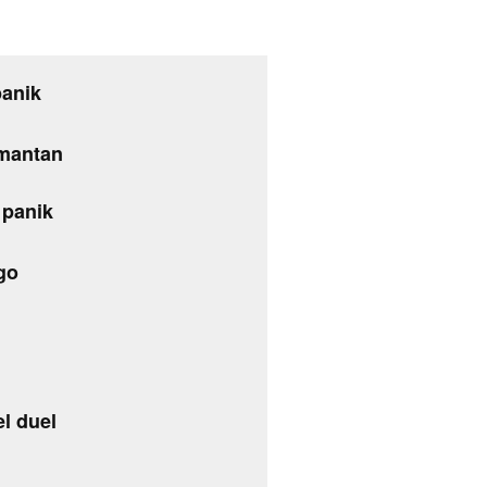
panik
 mantan
 panik
go
l duel