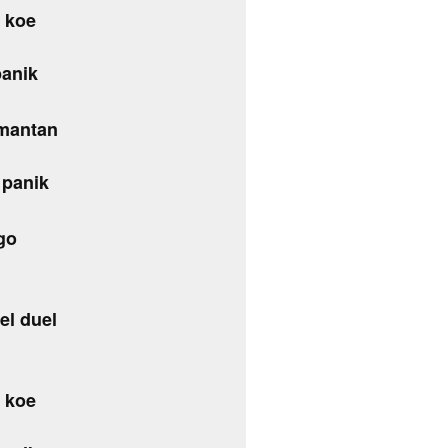
 koe
panik
 mantan
 panik
go
el duel
 koe