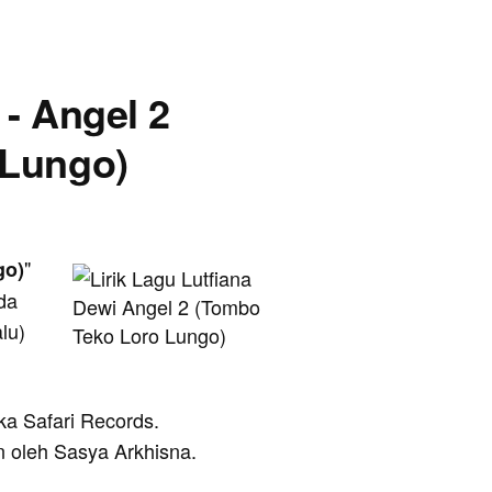
 - Angel 2
 Lungo)
"
go)
da
lu)
eka Safari Records.
n oleh Sasya Arkhisna.