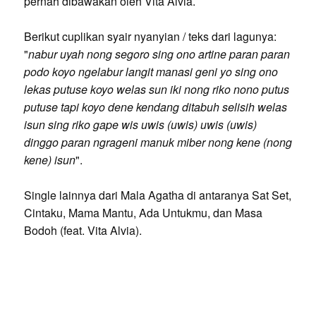
pernah dibawakan oleh Vita Alvia.
Berikut cuplikan syair nyanyian / teks dari lagunya:
"
nabur uyah nong segoro sing ono artine paran paran
podo koyo ngelabur langit manasi geni yo sing ono
lekas putuse koyo welas sun iki nong riko nono putus
putuse tapi koyo dene kendang ditabuh selisih welas
isun sing riko gape wis uwis (uwis) uwis (uwis)
dinggo paran ngrageni manuk miber nong kene (nong
kene) isun
".
Single lainnya dari Mala Agatha di antaranya Sat Set,
Cintaku, Mama Mantu, Ada Untukmu, dan Masa
Bodoh (feat. Vita Alvia).