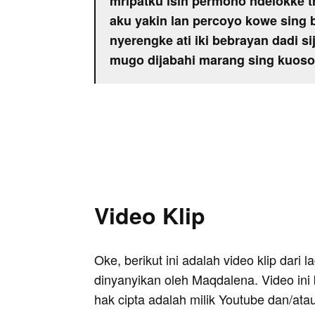
mripatku isih permono ndelokke t
aku yakin lan percoyo kowe sing 
nyerengke ati iki bebrayan dadi sij
mugo dijabahi marang sing kuoso
Video Klip
Oke, berikut ini adalah video klip dari 
dinyanyikan oleh Maqdalena. Video ini
hak cipta adalah milik Youtube dan/ata