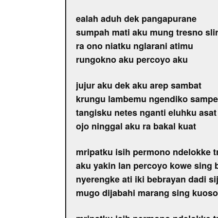
ealah aduh dek pangapurane
sumpah mati aku mung tresno sl
ra ono niatku nglarani atimu
rungokno aku percoyo aku
jujur aku dek aku arep sambat
krungu lambemu ngendiko sampe
tangisku netes nganti eluhku asat
ojo ninggal aku ra bakal kuat
mripatku isih permono ndelokke t
aku yakin lan percoyo kowe sing 
nyerengke ati iki bebrayan dadi sij
mugo dijabahi marang sing kuoso