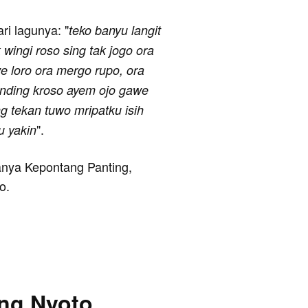
ari lagunya: "
teko banyu langit
 wingi roso sing tak jogo ora
 loro ora mergo rupo, ora
nding kroso ayem ojo gawe
ng tekan tuwo mripatku isih
".
u yakin
ranya Kepontang Panting,
o.
ing Nyoto