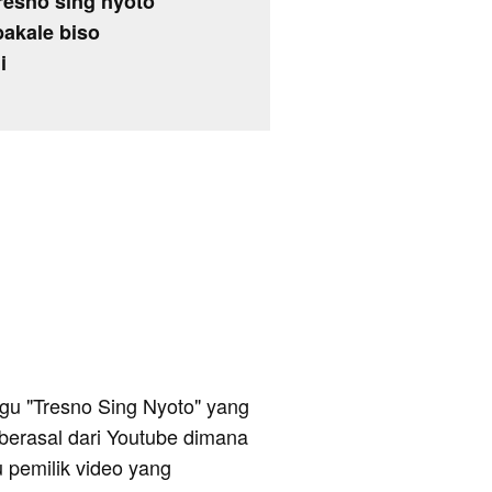
resno sing nyoto
bakale biso
i
lagu "Tresno Sing Nyoto" yang
 berasal dari Youtube dimana
u pemilik video yang