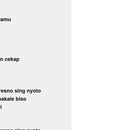
iramu
n cekap
resno sing nyoto
bakale biso
i