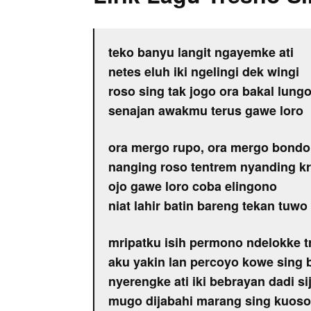
teko banyu langit ngayemke ati
netes eluh iki ngelingi dek wingi
roso sing tak jogo ora bakal lung
senajan awakmu terus gawe loro
ora mergo rupo, ora mergo bondo
nanging roso tentrem nyanding k
ojo gawe loro coba elingono
niat lahir batin bareng tekan tuwo
mripatku isih permono ndelokke t
aku yakin lan percoyo kowe sing 
nyerengke ati iki bebrayan dadi sij
mugo dijabahi marang sing kuoso