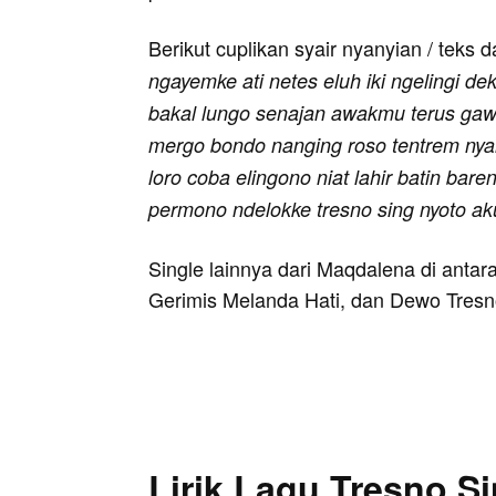
Berikut cuplikan syair nyanyian / teks d
ngayemke ati netes eluh iki ngelingi dek
bakal lungo senajan awakmu terus gawe
mergo bondo nanging roso tentrem nya
loro coba elingono niat lahir batin bare
permono ndelokke tresno sing nyoto ak
Single lainnya dari Maqdalena di anta
Gerimis Melanda Hati, dan Dewo Tresn
Lirik Lagu Tresno S