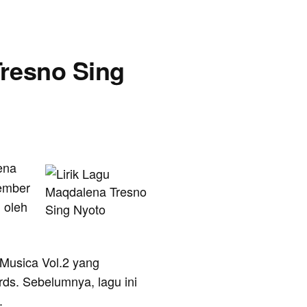
Tresno Sing
ena
sember
 oleh
 Musica Vol.2 yang
rds. Sebelumnya, lagu ini
.