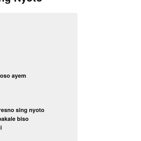
o
roso ayem
resno sing nyoto
bakale biso
i