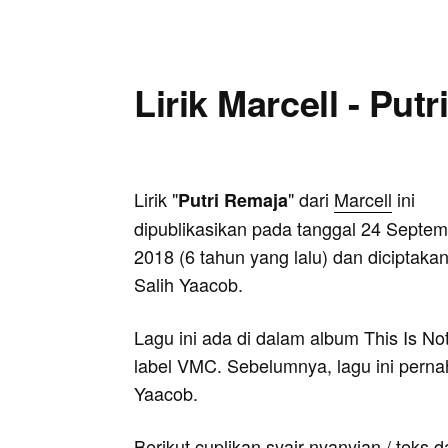
Lirik Marcell - Put
Lirik "
" dari
Marcell
ini
Putri Remaja
dipublikasikan pada tanggal 24 Septe
2018 (6 tahun yang lalu) dan diciptakan
Salih Yaacob.
Lagu ini ada di dalam album This Is Not
label VMC. Sebelumnya, lagu ini perna
Yaacob.
Berikut cuplikan syair nyanyian / teks d