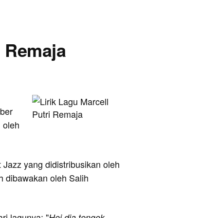
ri Remaja
mber
 oleh
 Jazz yang didistribusikan oleh
h dibawakan oleh Salih
ari lagunya: "
Hei dia tengok