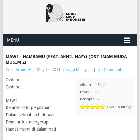
MENU
MAWI - HAMBAMU (FEAT. AKHIL HAYY) (OST IMAM MUDA
MUSIM 2)
Cosa Aranda
+
|
May 14, 2011
|
Lagu Malaysia
|
No Comments
Owh ho..
Album : Single
Owh ho..
Label : -
Pencipta : -
Mawi:
Ke arah satu perjalanan
1
vote,
5.00
avg
Dalam sebuah kehidupan
Demi untuk mengecapi
Hasrat murni di dalam hati