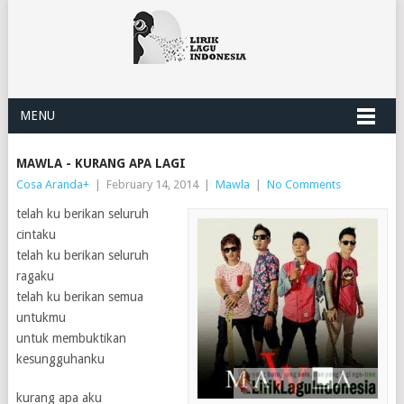
MENU
MAWLA - KURANG APA LAGI
Cosa Aranda
+
|
February 14, 2014
|
Mawla
|
No Comments
telah ku berikan seluruh
cintaku
telah ku berikan seluruh
ragaku
telah ku berikan semua
untukmu
untuk membuktikan
kesungguhanku
kurang apa aku