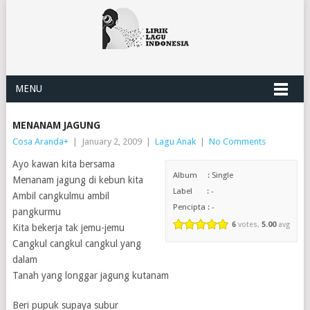
MENU
MENANAM JAGUNG
Cosa Aranda
+
|
January 2, 2009
|
Lagu Anak
|
No Comments
Ayo kawan kita bersama
Album : Single
Menanam jagung di kebun kita
Label : -
Ambil cangkulmu ambil
Pencipta : -
pangkurmu
6
votes,
5.00
avg
Kita bekerja tak jemu-jemu
Cangkul cangkul cangkul yang
dalam
Tanah yang longgar jagung kutanam
Beri pupuk supaya subur