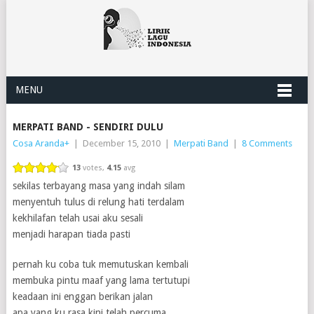
MENU
MERPATI BAND - SENDIRI DULU
Cosa Aranda
+
|
December 15, 2010
|
Merpati Band
|
8 Comments
13
votes,
4.15
avg
sekilas terbayang masa yang indah silam
menyentuh tulus di relung hati terdalam
kekhilafan telah usai aku sesali
menjadi harapan tiada pasti
pernah ku coba tuk memutuskan kembali
membuka pintu maaf yang lama tertutupi
keadaan ini enggan berikan jalan
apa yang ku rasa kini telah percuma