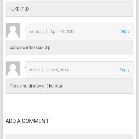
I LIKE IT ;D
Reply
nhobita
April 13, 2012
cooo cwettsssss<3:p
Reply
melin
June 8, 2014
Persis nu di alami :'( ku btur
ADD A COMMENT