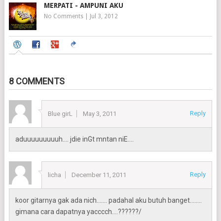
MERPATI - AMPUNI AKU
No Comments
|
Jul 3, 2012
8 COMMENTS
Reply
Blue girL
May 3, 2011
aduuuuuuuuuh…. jdie inGt mntan niE….
Reply
licha
December 11, 2011
koor gitarnya gak ada nich……. padahal aku butuh banget……..
gimana cara dapatnya yacccch….??????/