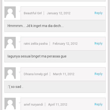
Reply
Beautiful Girl
January 12, 2012
Hmmmm…. Jd k inget ma dia dech….
Reply
ratni zelila pasha
February 12, 2012
lagunya sesuai bnget ma perasaa gue
Reply
Dhiana lonely girl
March 11, 2012
:'( so sad ..
Reply
arief nuryandi
April 11, 2012