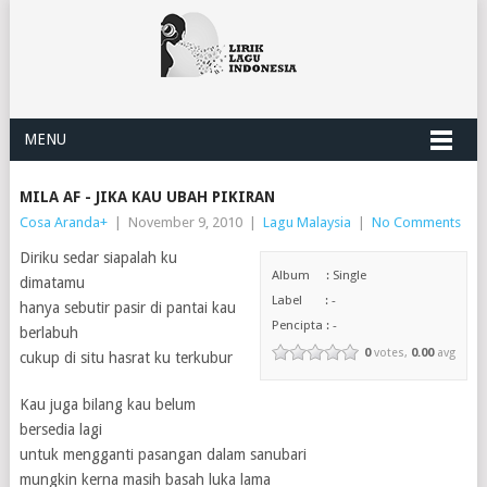
MENU
MILA AF - JIKA KAU UBAH PIKIRAN
Cosa Aranda
+
|
November 9, 2010
|
Lagu Malaysia
|
No Comments
Diriku sedar siapalah ku
Album : Single
dimatamu
Label : -
hanya sebutir pasir di pantai kau
Pencipta : -
berlabuh
0
votes,
0.00
avg
cukup di situ hasrat ku terkubur
Kau juga bilang kau belum
bersedia lagi
untuk mengganti pasangan dalam sanubari
mungkin kerna masih basah luka lama