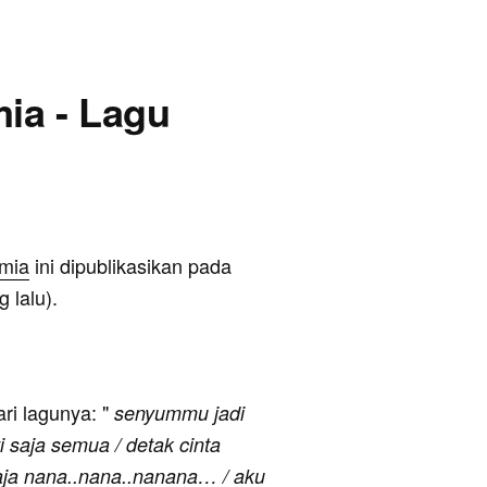
ia - Lagu
mia
ini dipublikasikan pada
 lalu).
ari lagunya: "
senyummu jadi
i saja semua / detak cinta
aja nana..nana..nanana… / aku