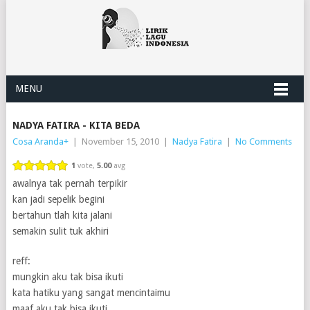
MENU
NADYA FATIRA - KITA BEDA
Cosa Aranda
+
|
November 15, 2010
|
Nadya Fatira
|
No Comments
1
vote,
5.00
avg
awalnya tak pernah terpikir
kan jadi sepelik begini
bertahun tlah kita jalani
semakin sulit tuk akhiri
reff:
mungkin aku tak bisa ikuti
kata hatiku yang sangat mencintaimu
maaf aku tak bisa ikuti