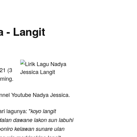
 - Langit
21 (3
oming.
hannel Youtube Nadya Jessica.
ari lagunya: "
koyo langit
 dalan dawane lakon sun labuhi
poniro kelawan sunare ulan