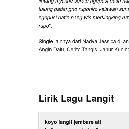
lintang myakne sorote ngepusi batin ha
tulung padangno ruponiro kelawan suna
ngepusi batin hang wis merkingking ru
".
rupo
Single lainnya dari Nadya Jessica di 
Angin Dalu, Cerito Tangis, Janur Kuni
Lirik Lagu Langit
koyo langit jembare ati