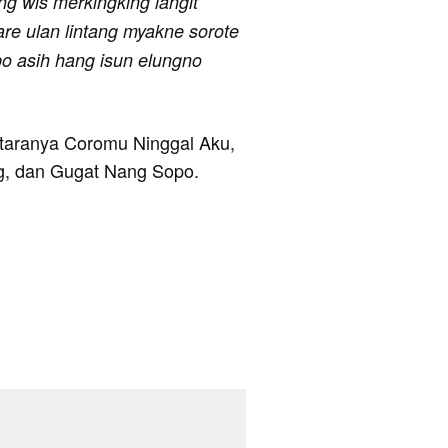
ng wis merkingking langit
re ulan lintang myakne sorote
po asih hang isun elungno
antaranya Coromu Ninggal Aku,
ng, dan Gugat Nang Sopo.