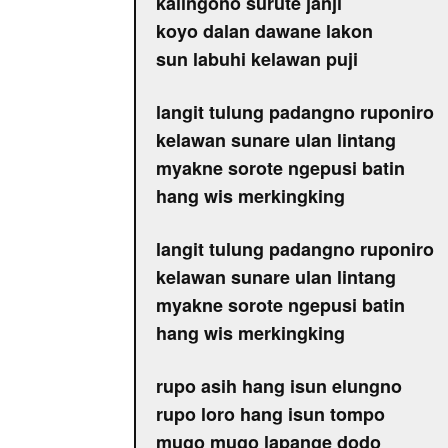
kalingono surute janji
koyo dalan dawane lakon
sun labuhi kelawan puji
langit tulung padangno ruponiro
kelawan sunare ulan lintang
myakne sorote ngepusi batin
hang wis merkingking
langit tulung padangno ruponiro
kelawan sunare ulan lintang
myakne sorote ngepusi batin
hang wis merkingking
rupo asih hang isun elungno
rupo loro hang isun tompo
mugo mugo lapange dodo