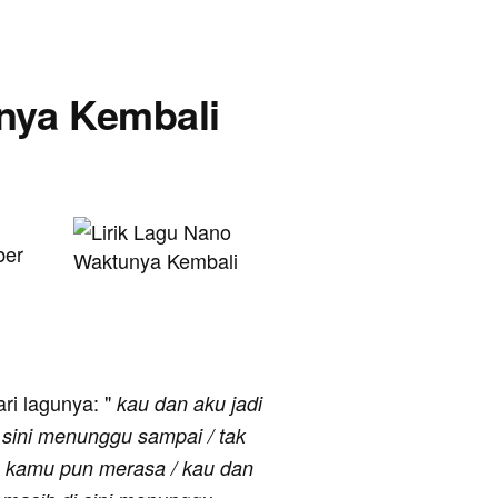
unya Kembali
i
ber
ari lagunya: "
kau dan aku jadi
 sini menunggu sampai / tak
u kamu pun merasa / kau dan