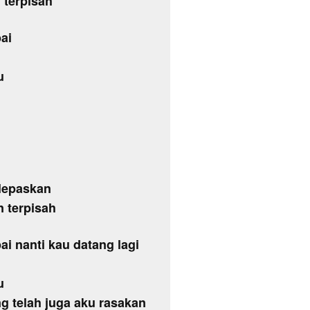
 terpisah
ai
u
 lepaskan
n terpisah
i nanti kau datang lagi
u
g telah juga aku rasakan