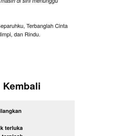
u masih di sini menunggu
Separuhku, Terbanglah Cinta
Mimpi, dan Rindu.
a Kembali
ilangkan
k terluka