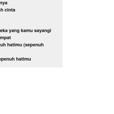
rnya
h cinta
reka yang kamu sayangi
empat
uh hatimu (sepenuh
sepenuh hatimu