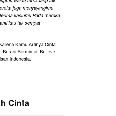
idupmu walau terkadang tak
 mereka juga menyayangimu
terima kasihmu Pada mereka
anti kau tak sempat
a Karena Kamu Artinya Cinta
a, Berani Bermimpi, Believe
isan Indonesia.
ah Cinta