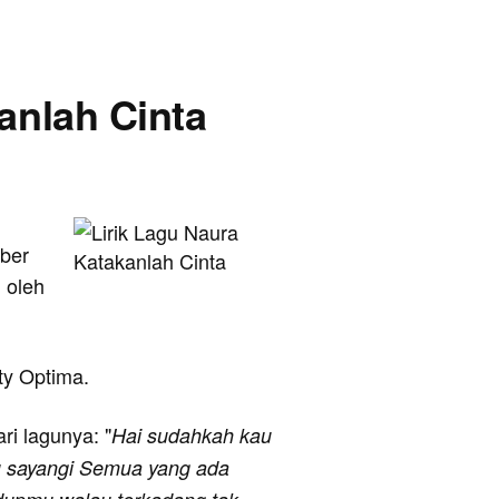
kanlah Cinta
mber
 oleh
ity Optima.
ari lagunya: "
Hai sudahkah kau
au sayangi Semua yang ada