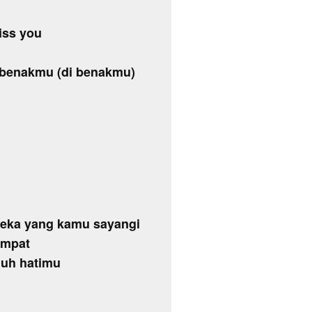
iss you
 benakmu (di benakmu)
reka yang kamu sayangi
empat
uh hatimu