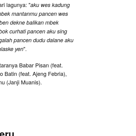
ari lagunya: "
aku wes kadung
k mbek mantanmu pancen wes
 ben dekne balikan mbek
bok curhati pancen aku sing
ngalah pancen dudu dalane aku
".
laske yen
taranya Babar Pisan (feat.
o Batin (feat. Ajeng Febria),
mu (Janji Muanis).
eru