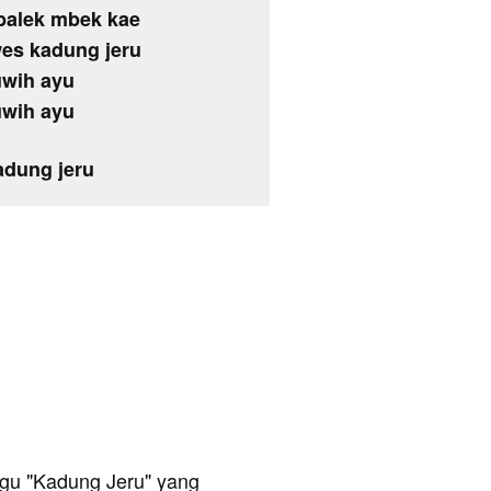
 balek mbek kae
es kadung jeru
uwih ayu
uwih ayu
adung jeru
 lagu "Kadung Jeru" yang