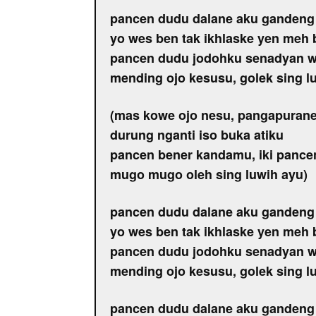
pancen dudu dalane aku ganden
yo wes ben tak ikhlaske yen meh
pancen dudu jodohku senadyan w
mending ojo kesusu, golek sing l
(mas kowe ojo nesu, pangapuran
durung nganti iso buka atiku
pancen bener kandamu, iki pance
mugo mugo oleh sing luwih ayu)
pancen dudu dalane aku ganden
yo wes ben tak ikhlaske yen meh
pancen dudu jodohku senadyan w
mending ojo kesusu, golek sing l
pancen dudu dalane aku ganden