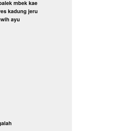
 balek mbek kae
es kadung jeru
uwih ayu
galah