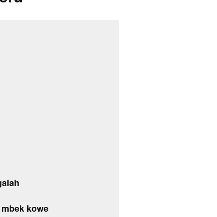
galah
g mbek kowe