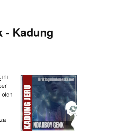
k - Kadung
k
ini
ber
 oleh
oza