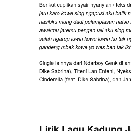
Berikut cuplikan syair nyanyian / teks d
jeru karo kowe sing ngapusi aku bali
nasibku mung dadi pelampiasan nafsu
awakmu jaremu pengen lali aku sing m
salah ngarep luwih kowe luwih ku tak 
gandeng mbek kowe yo wes ben tak ikh
Single lainnya dari Ndarboy Genk di an
Dike Sabrina), Titeni Lan Enteni, Nyeks
Cinderella (feat. Dike Sabrina), dan Ja
Lirik Lagu Kadung J