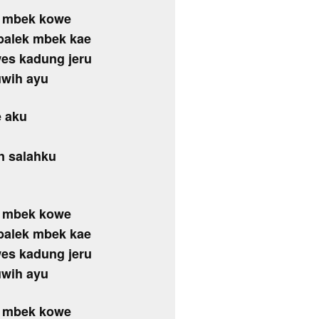
g mbek kowe
 balek mbek kae
es kadung jeru
uwih ayu
e aku
n salahku
g mbek kowe
 balek mbek kae
es kadung jeru
uwih ayu
g mbek kowe