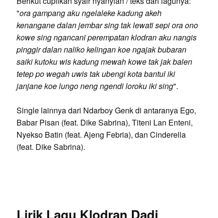
Berikut cuplikan syair nyanyian / teks dari lagunya:
"
ora gampang aku ngelaleke kadung akeh
kenangane dalan jembar sing tak lewati sepi ora ono
kowe sing ngancani perempatan klodran aku nangis
pinggir dalan naliko kelingan koe ngajak bubaran
saiki kutoku wis kadung mewah kowe tak jak balen
tetep po wegah uwis tak ubengi kota bantul iki
janjane koe lungo neng ngendi loroku iki sing
".
Single lainnya dari Ndarboy Genk di antaranya Ego,
Babar Pisan (feat. Dike Sabrina), Titeni Lan Enteni,
Nyekso Batin (feat. Ajeng Febria), dan Cinderella
(feat. Dike Sabrina).
Lirik Lagu Klodran Dadi