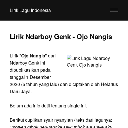
Lirik Lagu Indonesia
Lirik Ndarboy Genk - Ojo Nangis
Lirik "
Ojo Nangis
" dari
Ndarboy Genk
ini
dipublikasikan pada
tanggal 1 Desember
2020 (5 tahun yang lalu) dan diciptakan oleh Helarius
Daru Jaya.
Belum ada info detil tentang single ini.
Berikut cuplikan syair nyanyian / teks dari lagunya:
"
mbiyen mbok perjuangke saiki mbok sia siake aku