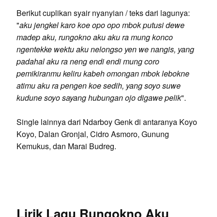
Berikut cuplikan syair nyanyian / teks dari lagunya:
"
aku jengkel karo koe opo opo mbok putusi dewe
madep aku, rungokno aku aku ra mung konco
ngentekke wektu aku nelongso yen we nangis, yang
padahal aku ra neng endi endi mung coro
pemikiranmu keliru kabeh omongan mbok lebokne
atimu aku ra pengen koe sedih, yang soyo suwe
kudune soyo sayang hubungan ojo digawe pelik
".
Single lainnya dari Ndarboy Genk di antaranya Koyo
Koyo, Dalan Gronjal, Cidro Asmoro, Gunung
Kemukus, dan Marai Budreg.
Lirik Lagu Rungokno Aku