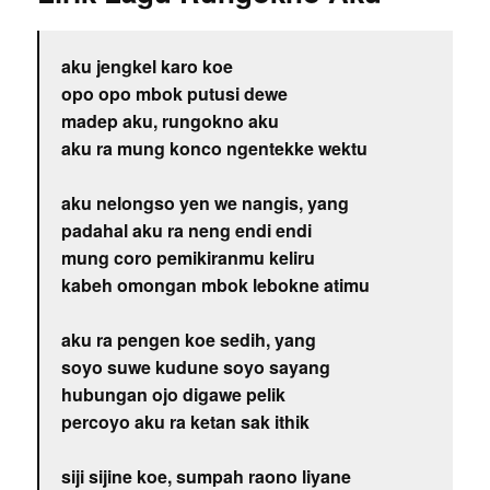
aku jengkel karo koe
opo opo mbok putusi dewe
madep aku, rungokno aku
aku ra mung konco ngentekke wektu
aku nelongso yen we nangis, yang
padahal aku ra neng endi endi
mung coro pemikiranmu keliru
kabeh omongan mbok lebokne atimu
aku ra pengen koe sedih, yang
soyo suwe kudune soyo sayang
hubungan ojo digawe pelik
percoyo aku ra ketan sak ithik
siji sijine koe, sumpah raono liyane