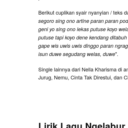
Berikut cuplikan syair nyanyian / teks d
segoro sing ono artine paran paran pod
geni yo sing ono lekas putuse koyo wela
putuse tapi koyo dene kendang ditabuh s
gape wis uwis uwis dinggo paran ngra
".
isun duwe segudang welas, duwe
Single lainnya dari Nella Kharisma di
Jurug, Nemu, Cinta Tak Direstui, dan Ci
Lirik Lagu Ngelabur