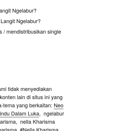
angit Ngelabur?
Langit Ngelabur?
 / mendistribusikan single
ami tidak menyediakan
onten lain di situs ini yang
a-tema yang berkaitan:
Neo
Rindu Dalam Luka
, ngelabur
 kharisma, nella Kharisma
harisma, #
Nella Kharisma