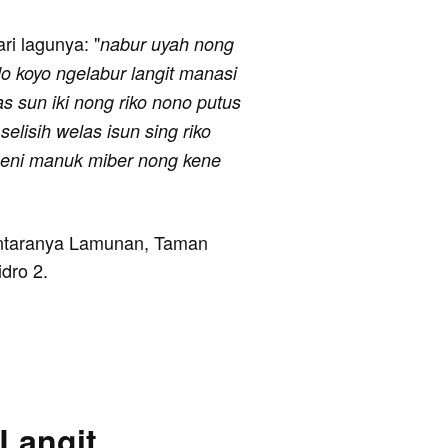
ari lagunya: "
nabur uyah nong
o koyo ngelabur langit manasi
s sun iki nong riko nono putus
elisih welas isun sing riko
geni manuk miber nong kene
 antaranya Lamunan, Taman
dro 2.
 Langit