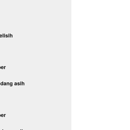
lisih
ber
dang asih
ber