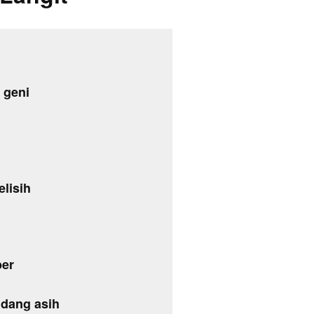
 geni
lisih
ber
dang asih