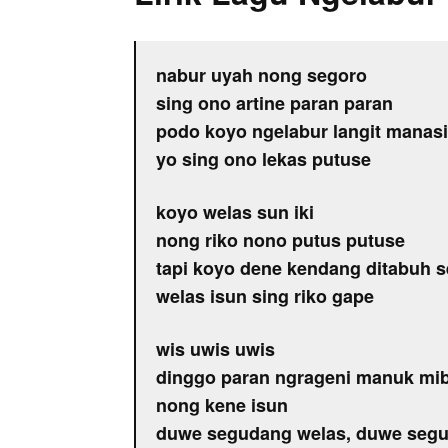
nabur uyah nong segoro
sing ono artine paran paran
podo koyo ngelabur langit manasi
yo sing ono lekas putuse
koyo welas sun iki
nong riko nono putus putuse
tapi koyo dene kendang ditabuh se
welas isun sing riko gape
wis uwis uwis
dinggo paran ngrageni manuk mi
nong kene isun
duwe segudang welas, duwe segu