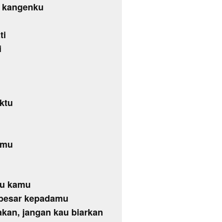
o kangenku
ti
i
ktu
amu
ndu kamu
u besar kepadamu
akan, jangan kau biarkan