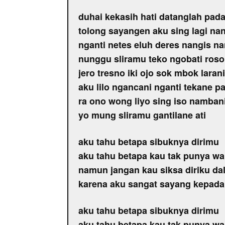
duhai kekasih hati datanglah pad
tolong sayangen aku sing lagi na
nganti netes eluh deres nangis na
nunggu sliramu teko ngobati ros
jero tresno iki ojo sok mbok larani
aku lilo ngancani nganti tekane pa
ra ono wong liyo sing iso namban
yo mung sliramu gantilane ati
aku tahu betapa sibuknya dirimu
aku tahu betapa kau tak punya wa
namun jangan kau siksa diriku d
karena aku sangat sayang kepada
aku tahu betapa sibuknya dirimu
aku tahu betapa kau tak punya wa