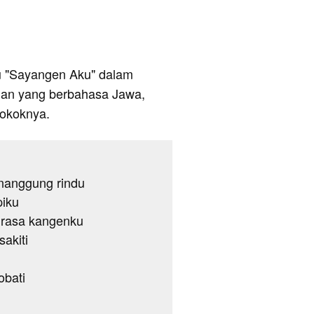
agu "Sayangen Aku" dalam
ian yang berbahasa Jawa,
pokoknya.
nanggung rindu
piku
 rasa kangenku
akiti
obati