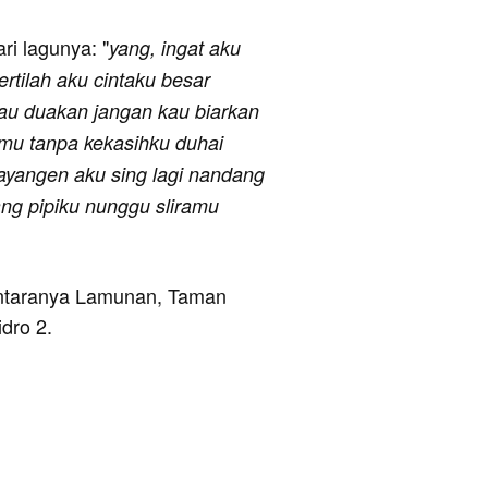
ari lagunya: "
yang, ingat aku
rtilah aku cintaku besar
au duakan jangan kau biarkan
amu tanpa kekasihku duhai
sayangen aku sing lagi nandang
ang pipiku nunggu sliramu
 antaranya Lamunan, Taman
dro 2.