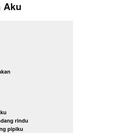
n Aku
akan
aku
ndang rindu
ng pipiku