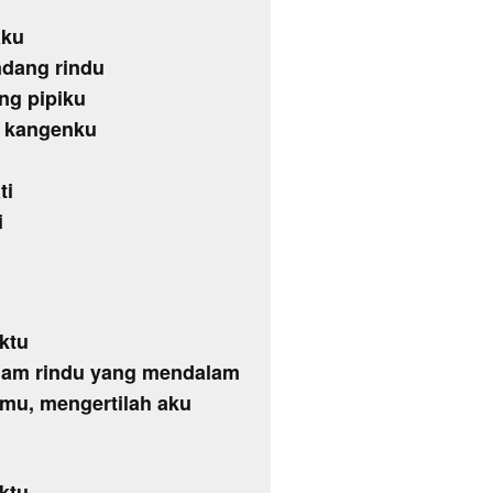
aku
ndang rindu
ng pipiku
o kangenku
ti
i
ktu
alam rindu yang mendalam
mu, mengertilah aku
ktu