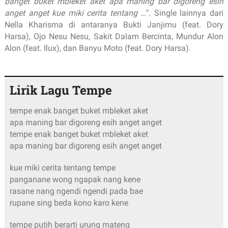
banget buket mbleket aket apa maning bar digoreng esih
anget anget kue miki cerita tentang …
". Single lainnya dari
Nella Kharisma di antaranya Bukti Janjimu (feat. Dory
Harsa), Ojo Nesu Nesu, Sakit Dalam Bercinta, Mundur Alon
Alon (feat. Ilux), dan Banyu Moto (feat. Dory Harsa).
Lirik Lagu Tempe
tempe enak banget buket mbleket aket
apa maning bar digoreng esih anget anget
tempe enak banget buket mbleket aket
apa maning bar digoreng esih anget anget
kue miki cerita tentang tempe
panganane wong ngapak nang kene
rasane nang ngendi ngendi pada bae
rupane sing beda kono karo kene
tempe putih berarti urung mateng