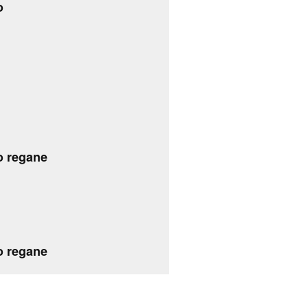
o
o regane
o regane