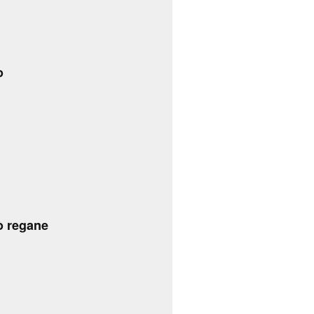
o
o regane