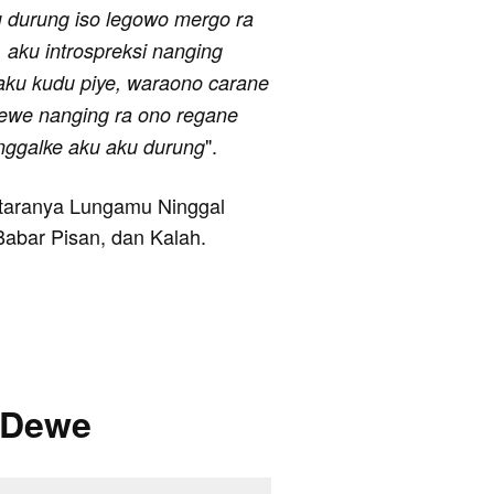
 durung iso legowo mergo ra
 aku introspreksi nanging
 aku kudu piye, waraono carane
dewe nanging ra ono regane
".
nggalke aku aku durung
antaranya Lungamu Ninggal
abar Pisan, dan Kalah.
g Dewe