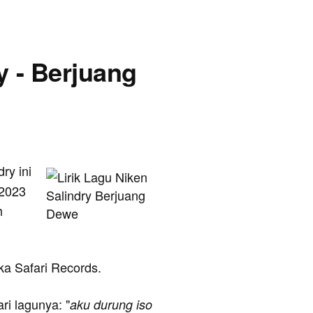
y - Berjuang
dry ini
 2023
h
eka Safari Records.
ari lagunya: "
aku durung iso