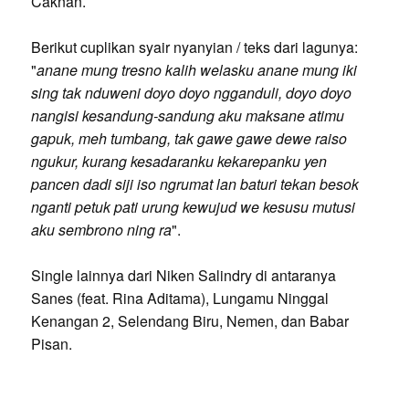
Caknan.
Berikut cuplikan syair nyanyian / teks dari lagunya:
"
anane mung tresno kalih welasku anane mung iki
sing tak nduweni doyo doyo ngganduli, doyo doyo
nangisi kesandung-sandung aku maksane atimu
gapuk, meh tumbang, tak gawe gawe dewe raiso
ngukur, kurang kesadaranku kekarepanku yen
pancen dadi siji iso ngrumat lan baturi tekan besok
nganti petuk pati urung kewujud we kesusu mutusi
aku sembrono ning ra
".
Single lainnya dari Niken Salindry di antaranya
Sanes (feat. Rina Aditama), Lungamu Ninggal
Kenangan 2, Selendang Biru, Nemen, dan Babar
Pisan.