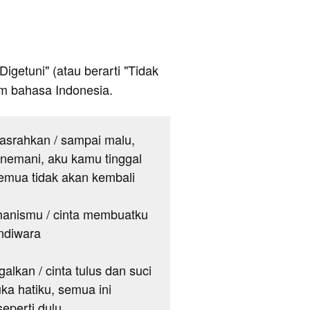
 Digetuni" (atau berarti "Tidak
lam bahasa Indonesia.
pasrahkan / sampai malu,
menemani, aku kamu tinggal
semua tidak akan kembali
 manismu / cinta membuatku
andiwara
alkan / cinta tulus dan suci
uka hatiku, semua ini
seperti dulu