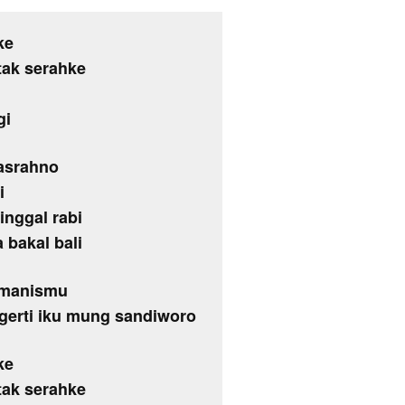
ke
tak serahke
gi
asrahno
i
nggal rabi
 bakal bali
i manismu
ngerti iku mung sandiworo
ke
tak serahke