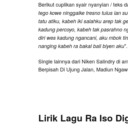
Berikut cuplikan syair nyanyian / teks d
tego kowe ninggalke tresno tulus lan s
tatu atiku, kabeh iki salahku arep tak g
kadung percoyo, kabeh tak pasrahno ng
diri wes kadung ngancani, aku mbok ting
".
nanging kabeh ra bakal bali biyen aku
Single lainnya dari Niken Salindry di a
Berpisah Di Ujung Jalan, Madiun Ngawi
Lirik Lagu Ra Iso Di