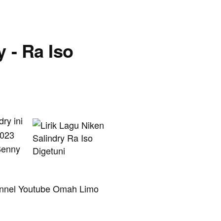
y - Ra Iso
dry ini
2023
 Benny
Channel Youtube Omah Limo