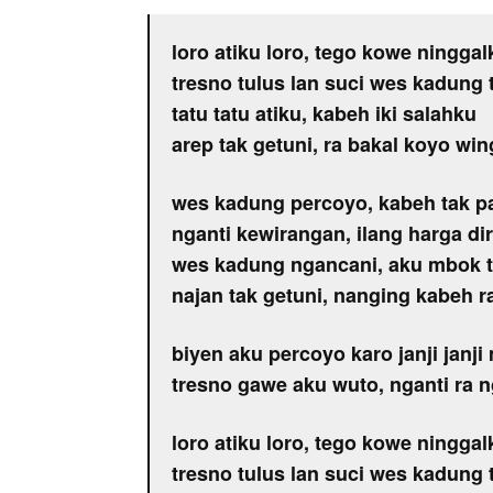
loro atiku loro, tego kowe ninggal
tresno tulus lan suci wes kadung 
tatu tatu atiku, kabeh iki salahku
arep tak getuni, ra bakal koyo win
wes kadung percoyo, kabeh tak p
nganti kewirangan, ilang harga dir
wes kadung ngancani, aku mbok ti
najan tak getuni, nanging kabeh ra
biyen aku percoyo karo janji janj
tresno gawe aku wuto, nganti ra 
loro atiku loro, tego kowe ninggal
tresno tulus lan suci wes kadung 