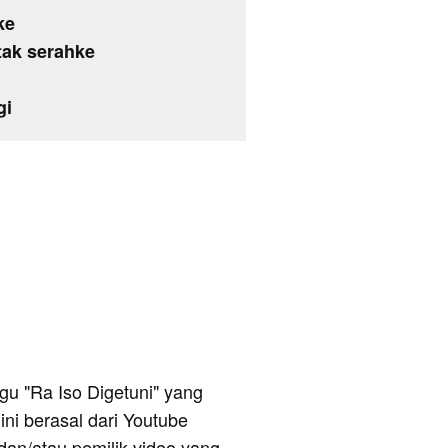
ke
tak serahke
gi
lagu "Ra Iso Digetuni" yang
ini berasal dari Youtube
dan/atau pemilik video yang