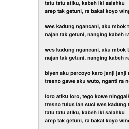
tatu tatu atiku, kabeh iki salahku
arep tak getuni, ra bakal koyo win
wes kadung ngancani, aku mbok ti
najan tak getuni, nanging kabeh ra
wes kadung ngancani, aku mbok ti
najan tak getuni, nanging kabeh ra
biyen aku percoyo karo janji janj
tresno gawe aku wuto, nganti ra 
loro atiku loro, tego kowe ninggal
tresno tulus lan suci wes kadung 
tatu tatu atiku, kabeh iki salahku
arep tak getuni, ra bakal koyo win