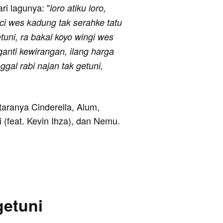
ari lagunya: "
loro atiku loro,
uci wes kadung tak serahke tatu
etuni, ra bakal koyo wingi wes
anti kewirangan, ilang harga
gal rabi najan tak getuni,
ntaranya Cinderella, Alum,
 (feat. Kevin Ihza), dan Nemu.
getuni