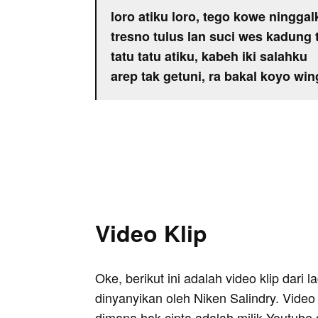
loro atiku loro, tego kowe ninggal
tresno tulus lan suci wes kadung 
tatu tatu atiku, kabeh iki salahku
arep tak getuni, ra bakal koyo win
Video Klip
Oke, berikut ini adalah video klip dari 
dinyanyikan oleh Niken Salindry. Video 
dimana hak cipta adalah milik Youtube 