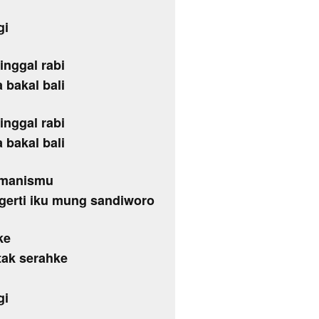
gi
nggal rabi
 bakal bali
nggal rabi
 bakal bali
i manismu
ngerti iku mung sandiworo
ke
tak serahke
gi