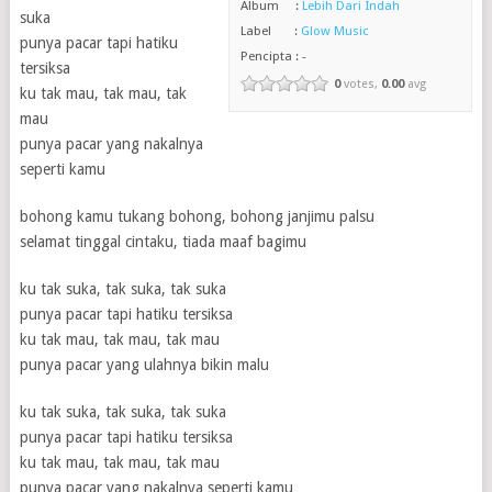
Album :
Lebih Dari Indah
suka
Label :
Glow Music
punya pacar tapi hatiku
Pencipta : -
tersiksa
0
votes,
0.00
avg
ku tak mau, tak mau, tak
mau
punya pacar yang nakalnya
seperti kamu
bohong kamu tukang bohong, bohong janjimu palsu
selamat tinggal cintaku, tiada maaf bagimu
ku tak suka, tak suka, tak suka
punya pacar tapi hatiku tersiksa
ku tak mau, tak mau, tak mau
punya pacar yang ulahnya bikin malu
ku tak suka, tak suka, tak suka
punya pacar tapi hatiku tersiksa
ku tak mau, tak mau, tak mau
punya pacar yang nakalnya seperti kamu