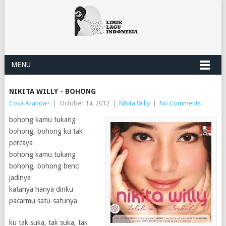
MENU
NIKITA WILLY - BOHONG
Cosa Aranda
+
|
October 14, 2012
|
Nikita Willy
|
No Comments
bohong kamu tukang
bohong, bohong ku tak
percaya
bohong kamu tukang
bohong, bohong benci
jadinya
katanya hanya diriku
pacarmu satu-satunya
ku tak suka, tak suka, tak