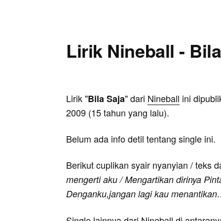
Lirik Nineball - Bil
Lirik "
" dari
Nineball
ini dipubl
Bila Saja
2009 (15 tahun yang lalu).
Belum ada info detil tentang single ini.
Berikut cuplikan syair nyanyian / teks d
mengerti aku / Mengartikan dirinya Pin
Denganku,jangan lagi kau menantikan
Single lainnya dari Nineball di antaran