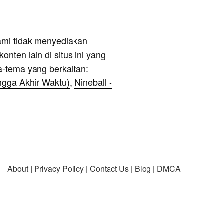
ami tidak menyediakan
onten lain di situs ini yang
a-tema yang berkaitan:
ngga Akhir Waktu)
,
Nineball -
About
|
Privacy Policy
|
Contact Us
|
Blog
|
DMCA