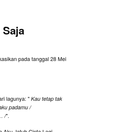
a Saja
ikasikan pada tanggal 28 Mei
ari lagunya: "
Kau tetap tak
taku padamu /
".
… /
ya Aku Jatuh Cinta Lagi,